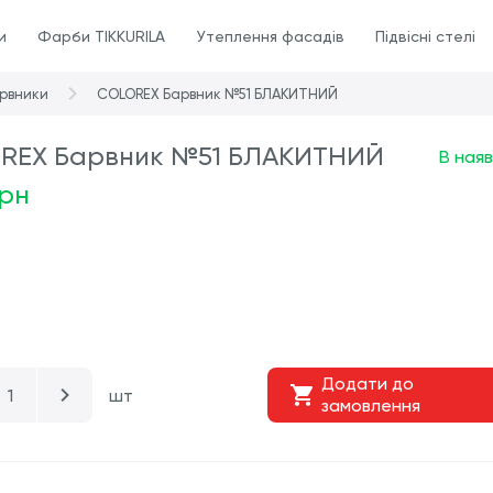
и
Фарби TIKKURILA
Утеплення фасадів
Підвісні стелі
рвники
COLOREX Барвник №51 БЛАКИТНИЙ
REX Барвник №51 БЛАКИТНИЙ
В наяв
грн
Додати до
шт
замовлення