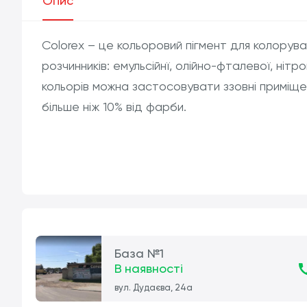
Опис
Colorex – це кольоровий пігмент для колорув
розчинників: емульсійнї, олійно-фталевої, ніт
кольорів можна застосовувати ззовні приміще
більше ніж 10% від фарби.
База №1
В наявності
вул. Дудаєва, 24а