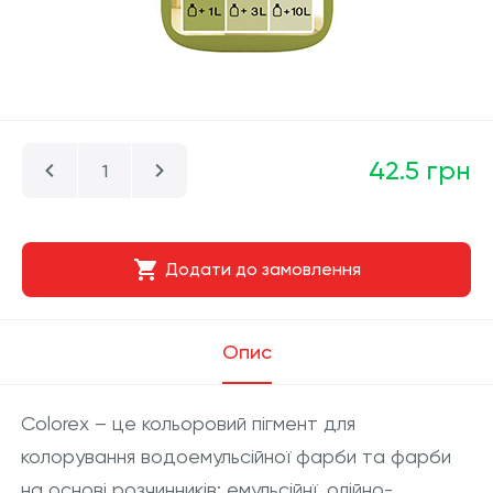
42.5 грн
Додати до замовлення
Опис
Colorex – це кольоровий пігмент для
колорування водоемульсійної фарби та фарби
на основі розчинників: емульсійнї, олійно-