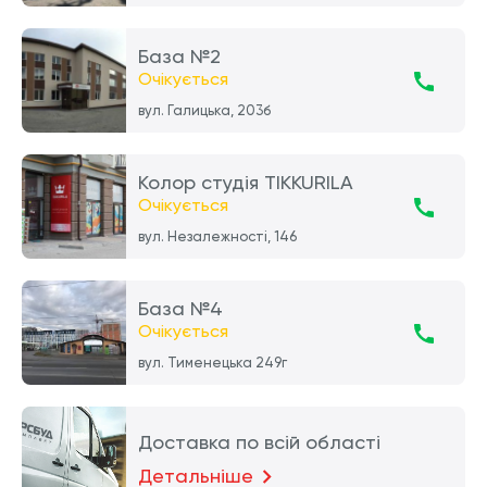
База №2
Очікується
вул. Галицька, 203б
Колор студія TIKKURILA
Очікується
вул. Незалежності, 146
База №4
Очікується
вул. Тименецька 249г
Доставка по всій області
Детальніше