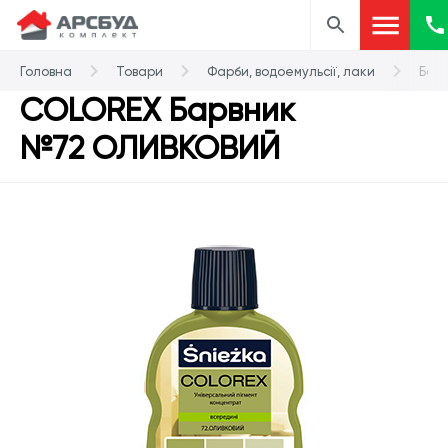
Головна
Товари
Фарби, водоемульсії, лаки
Бар
COLOREX Барвник
№72 ОЛИВКОВИЙ