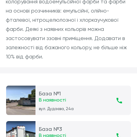
колорування водоемульсійної фарби та фарби
на основі розчинників: емульсійнї, олійно-
фталевої, нітроцелюлозної і хлоркаучукової
фарби. Деякі з наявних кольорів можна
застосовувати ззовні приміщення. Додавати в
залежності від бажаного кольору, не більше ніж
10% від фарби.
База №1
В наявності
вул. Дудаєва, 24а
База №3
В наявності