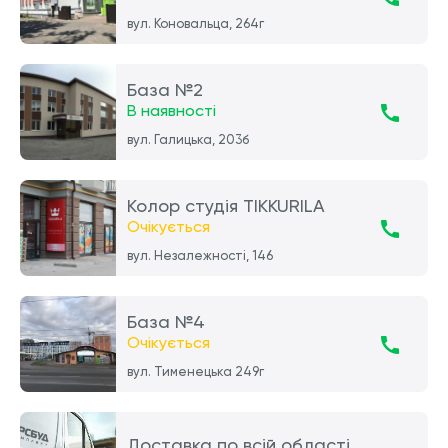
вул. Коновальца, 264г
База №2
В наявності
вул. Галицька, 203б
Колор студія TIKKURILA
Очікується
вул. Незалежності, 146
База №4
Очікується
вул. Тименецька 249г
Доставка по всій області