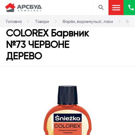
Головна
Товари
Фарби, водоемульсії, лаки
Бар
COLOREX Барвник
№73 ЧЕРВОНЕ
ДЕРЕВО