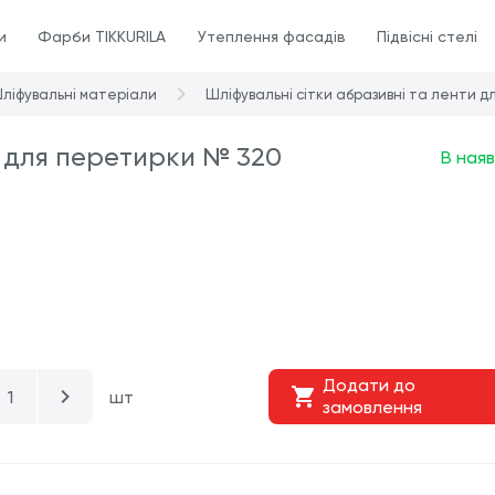
и
Фарби TIKKURILA
Утеплення фасадів
Підвісні стелі
ліфувальні матеріали
Шліфувальні сітки абразивні та ленти д
 для перетирки № 320
В наяв
Додати до
шт
замовлення