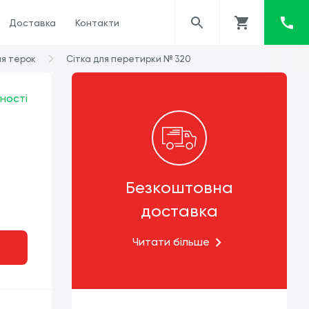
Доставка
Контакти
ля терок
Сітка для перетирки № 320
ності
Безкоштовна
доставка
Читати більше