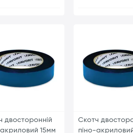
шт
ш
ч двосторонній
Скотч двосторо
-акриловий 15мм
піно-акриловий