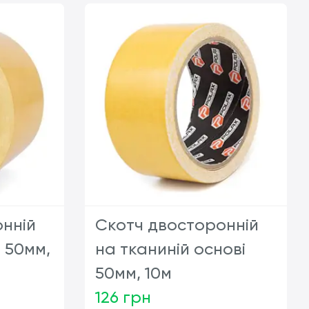
нній
Скотч двосторонній
 50мм,
на тканиній основі
50мм, 10м
126 грн