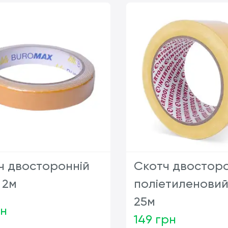
ч двосторонній
Скотч двосторо
 2м
поліетиленовий
25м
рн
149 грн