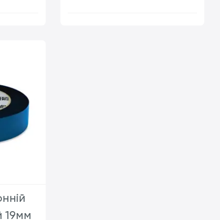
т
шт
нній
 19мм