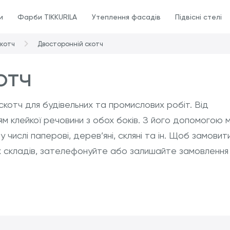
и
Фарби TIKKURILA
Утеплення фасадів
Підвісні стелі
котч
Двосторонній скотч
отч
котч для будівельних та промислових робіт. Від
ням клейкої речовини з обох боків. З його допомогою
у числі паперові, дерев’яні, скляні та ін. Щоб замовит
их складів, зателефонуйте або залишайте замовлення