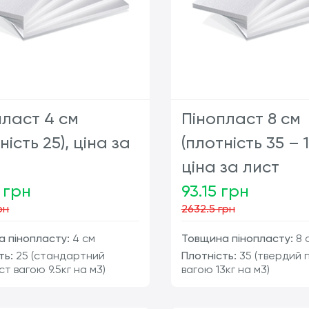
пласт 4 см
Пінопласт 8 см
ність 25), ціна за
(плотність 35 – 1
ціна за лист
 грн
93.15 грн
рн
2632.5 грн
 пінопласту:
4 см
Товщина пінопласту:
8 
ть:
25 (стандартний
Плотність:
35 (твердий 
ст вагою 9.5кг на м3)
вагою 13кг на м3)