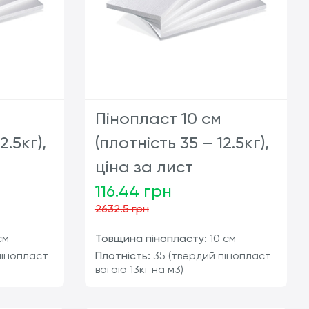
Пінопласт 10 см
2.5кг),
(плотність 35 – 12.5кг),
ціна за лист
116.44 грн
2632.5 грн
см
Товщина пінопласту:
10 см
пінопласт
Плотність:
35 (твердий пінопласт
вагою 13кг на м3)