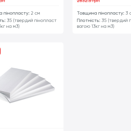
грн
2632.5 грн
 пінопласту:
2 см
Товщина пінопласту:
3 
ть:
35 (твердий пінопласт
Плотність:
35 (твердий 
кг на м3)
вагою 13кг на м3)
шт
ш