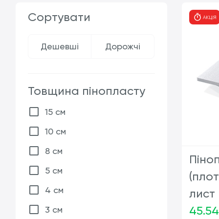
Сортувати
АКЦІЯ
Дешевші
Дорожчі
Товщина пінопласту
15 см
10 см
8 см
Піно
5 см
(плот
4 см
лист
45.54
3 см