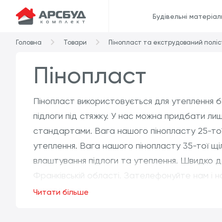
Будівельні матеріал
Головна
Товари
Пінопласт та екструдований полі
Пінопласт
Пінопласт використовується для утеплення б
підлоги під стяжку. У нас можна придбати ли
стандартами. Вага нашого пінопласту 25-тої 
утеплення. Вага нашого пінопласту 35-тої щіл
влаштування підлоги та утеплення. Швидко д
Франківській області. Зателефонуйте нам і
замовлення.
Читати більше