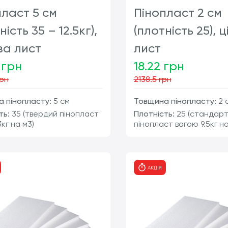
пласт 5 см
Пінопласт 2 см
ність 35 – 12.5кг),
(плотність 25), ц
за лист
лист
 грн
18.22 грн
грн
2138.5 грн
 пінопласту:
5 см
Товщина пінопласту:
2 
ть:
35 (твердий пінопласт
Плотність:
25 (стандар
кг на м3)
пінопласт вагою 9.5кг на
шт
ш
АКЦІЯ