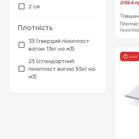
2138.5 г
2 см
Товщина
Плотніс
Плотність
пінопла
35 (твердий пінопласт
вагою 13кг на м3)
АКЦІЯ
25 (стандартний
пінопласт вагою 9.5кг на
м3)