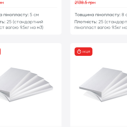
рн
2138.5 грн
 пінопласту:
5 см
Товщина пінопласту:
8 
ть:
25 (стандартний
Плотність:
25 (стандар
ст вагою 9.5кг на м3)
пінопласт вагою 9.5кг на
шт
ш
АКЦІЯ