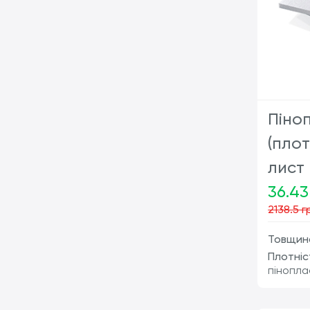
Піно
(плот
лист
36.43
2138.5 г
Товщина
Плотніс
пінопла