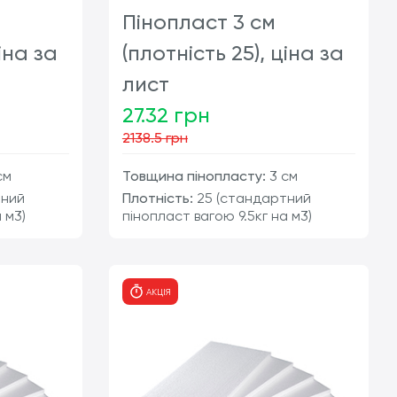
Пінопласт 3 см
іна за
(плотність 25), ціна за
лист
27.32 грн
2138.5 грн
см
Товщина пінопласту:
3 см
тний
Плотність:
25 (стандартний
 м3)
пінопласт вагою 9.5кг на м3)
т
шт
АКЦІЯ