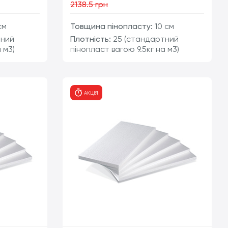
2138.5 грн
см
Товщина пінопласту:
10 см
тний
Плотність:
25 (стандартний
 м3)
пінопласт вагою 9.5кг на м3)
т
шт
АКЦІЯ