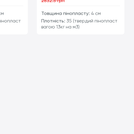
2632.5 грн
см
Товщина пінопласту:
4 см
пінопласт
Плотність:
35 (твердий пінопласт
вагою 13кг на м3)
т
шт