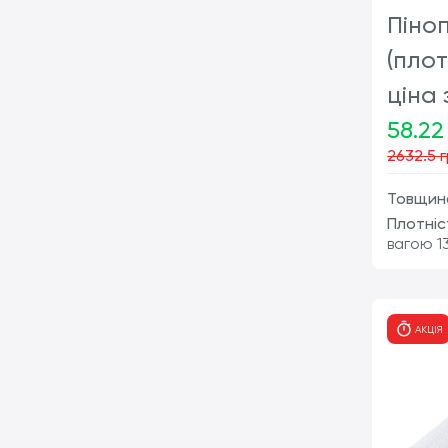
Піно
(плот
ціна 
58.22
2632.5 
Товщина
Плотніс
вагою 13
АКЦІЯ