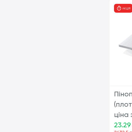
АКЦІЯ
Піно
(плот
ціна 
23.29