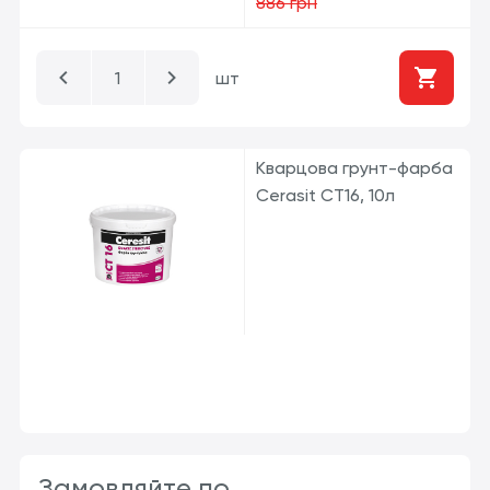
886 грн
шт
Кварцова грунт-фарба
Cerasit CT16, 10л
Замовляйте по