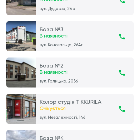
вул. Дудаєва, 24а
База №3
В наявності
вул. Коновальца, 264г
База №2
В наявності
вул. Галицька, 203б
Колор студія TIKKURILA
Очікується
вул. Незалежності, 146
База №4