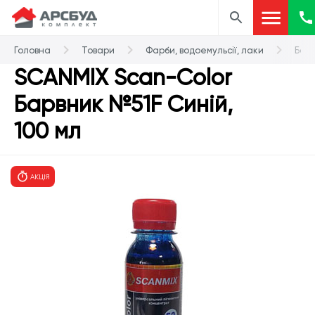
Головна
Товари
Фарби, водоемульсії, лаки
Бар
SCANMIX Scan-Color
Барвник №51F Синій,
100 мл
АКЦІЯ