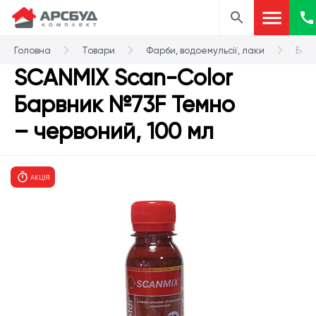
Головна
Товари
Фарби, водоемульсії, лаки
Бар
SCANMIX Scan-Color
Барвник №73F Темно
– червоний, 100 мл
АКЦІЯ