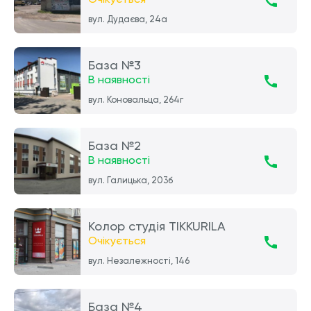
вул. Дудаєва, 24а
База №3
В наявності
вул. Коновальца, 264г
База №2
В наявності
вул. Галицька, 203б
Колор студія TIKKURILA
Очікується
вул. Незалежності, 146
База №4