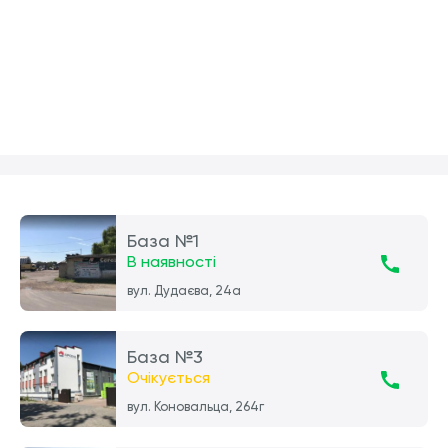
База №1
В наявності
вул. Дудаєва, 24а
База №3
Очікується
вул. Коновальца, 264г