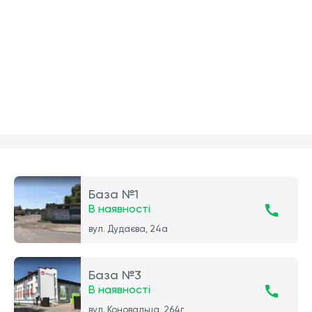
База №1
В наявності
вул. Дудаєва, 24а
База №3
В наявності
вул. Коновальца, 264г