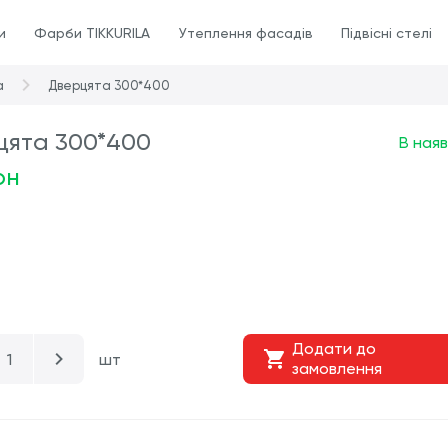
и
Фарби TIKKURILA
Утеплення фасадів
Підвісні стелі
а
Дверцята 300*400
цята 300*400
В наяв
рн
Додати до
шт
замовлення