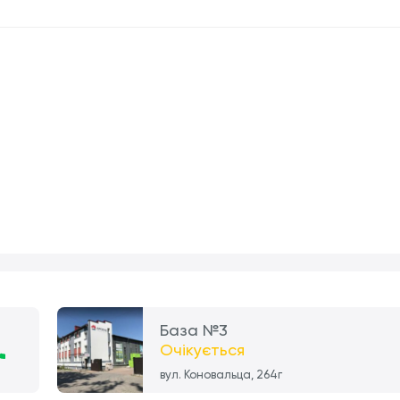
База №3
Очікується
вул. Коновальца, 264г