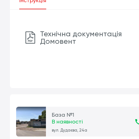
Інструкція
Технічна документація
Домовент
База №1
В наявності
вул. Дудаєва, 24а