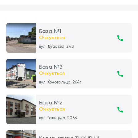
База №1
Очікується
вул. Дудаєва, 24а
База №3
Очікується
вул. Коновальца, 264г
База №2
Очікується
вул. Галицька, 203б