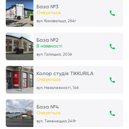
База №3
Очікується
вул. Коновальца, 264г
База №2
В наявності
вул. Галицька, 203б
Колор студія TIKKURILA
Очікується
вул. Незалежності, 146
База №4
Очікується
вул. Тименецька 249г