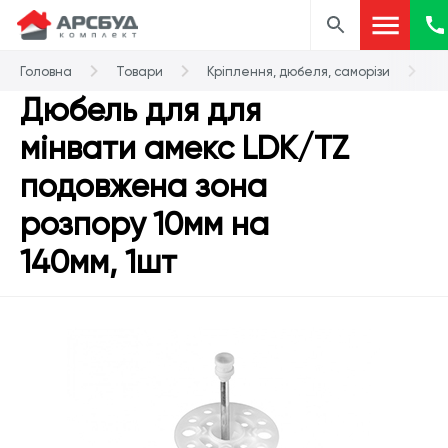
Головна
Товари
Кріплення, дюбеля, саморізи
Д
Дюбель для для
мінвати амекс LDK/TZ
подовжена зона
розпору 10мм на
140мм, 1шт