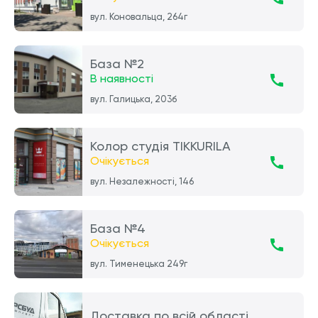
вул. Коновальца, 264г
База №2
В наявності
вул. Галицька, 203б
Колор студія TIKKURILA
Очікується
вул. Незалежності, 146
База №4
Очікується
вул. Тименецька 249г
Доставка по всій області