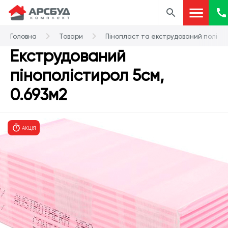
Головна
Товари
Пінопласт та екструдований поліст
Екструдований
пінополістирол 5см,
0.693м2
АКЦІЯ