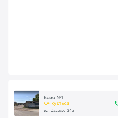
База №1
Очікується
вул. Дудаєва, 24а