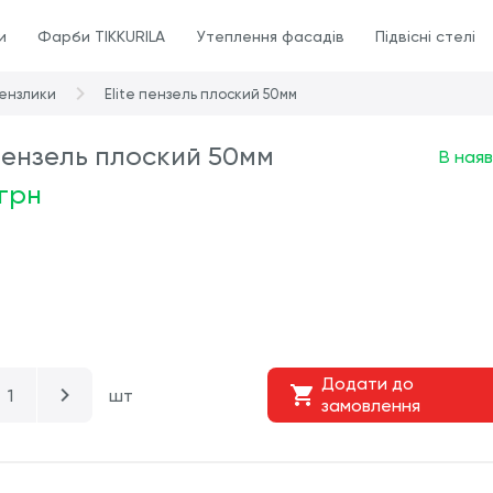
и
Фарби TIKKURILA
Утеплення фасадів
Підвісні стелі
ензлики
Elite пензель плоский 50мм
 пензель плоский 50мм
В наяв
 грн
Додати до
шт
замовлення