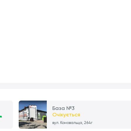
База №3
Очікується
вул. Коновальца, 264г