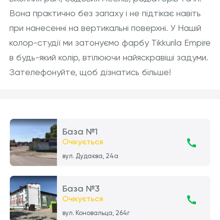
Вона практично без запаху і не підтікає навіть
при нанесенні на вертикальні поверхні. У Нашій
колор-студії ми затонуємо фарбу Tikkurila Empire
в будь-який колір, втілюючи найяскравіші задуми.
Зателефонуйте, щоб дізнатись більше!
База №1
Очікується
вул. Дудаєва, 24а
База №3
Очікується
вул. Коновальца, 264г