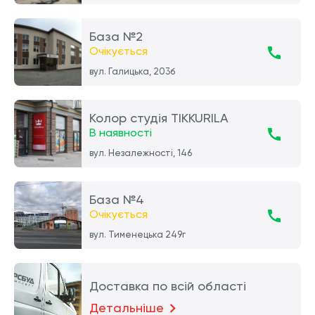
База №2
Очікується
вул. Галицька, 203б
Колор студія TIKKURILA
В наявності
вул. Незалежності, 146
База №4
Очікується
вул. Тименецька 249г
Доставка по всій області
Детальніше