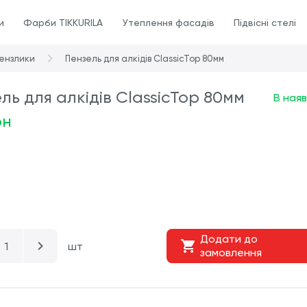
и
Фарби TIKKURILA
Утеплення фасадів
Підвісні стелі
ензлики
Пензель для алкідів ClassicTop 80мм
ль для алкідів ClassicTop 80мм
В наяв
рн
Додати до
шт
замовлення