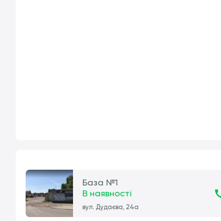
База №1
В наявності
вул. Дудаєва, 24а