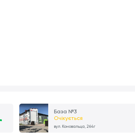
База №3
Очікується
вул. Коновальца, 264г