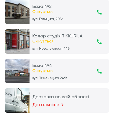
База №2
Очікується
вул. Галицька, 203б
Колор студія TIKKURILA
Очікується
вул. Незалежності, 146
База №4
Очікується
вул. Тименецька 249г
Доставка по всій області
Детальніше