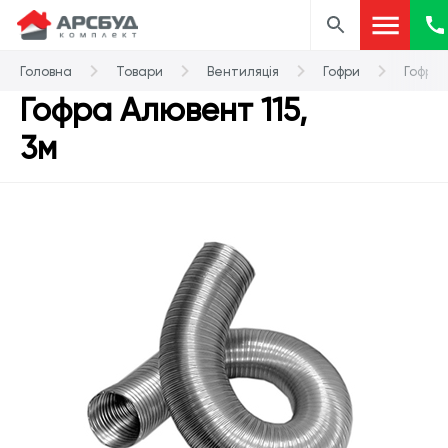
Головна
Товари
Вентиляція
Гофри
Гофра 
Гофра Алювент 115,
3м