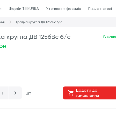
и
Фарби TIKKURILA
Утеплення фасадів
Підвісні стелі
йні
Градка кругла ДВ 125бВс б/с
а кругла ДВ 125бВс б/с
В наяв
грн
Додати до
шт
замовлення