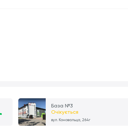
База №3
Очікується
вул. Коновальца, 264г