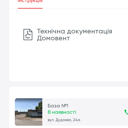
Інструкція
Технічна документація
Домовент
База №1
В наявності
вул. Дудаєва, 24а