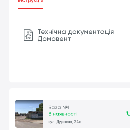
Інструкція
Технічна документація
Домовент
База №1
В наявності
вул. Дудаєва, 24а