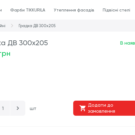
и
Фарби TIKKURILA
Утеплення фасадів
Підвісні стелі
йні
Градка ДВ 300х205
ка ДВ 300х205
В наяв
 грн
Додати до
шт
замовлення