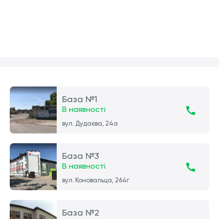
База №1
В наявності
вул. Дудаєва, 24а
База №3
В наявності
вул. Коновальца, 264г
База №2