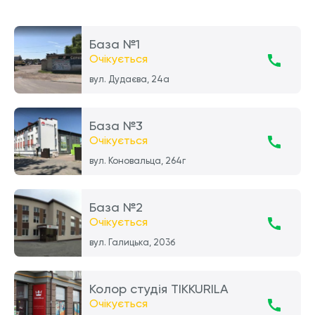
База №1
Очікується
вул. Дудаєва, 24а
База №3
Очікується
вул. Коновальца, 264г
База №2
Очікується
вул. Галицька, 203б
Колор студія TIKKURILA
Очікується