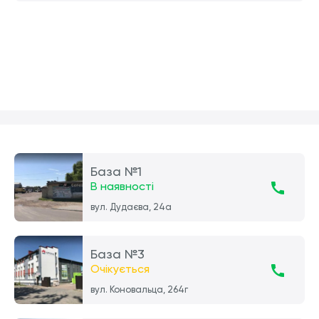
База №1
В наявності
вул. Дудаєва, 24а
База №3
Очікується
вул. Коновальца, 264г