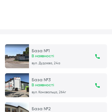
База №1
В наявності
вул. Дудаєва, 24а
База №3
В наявності
вул. Коновальца, 264г
База №2