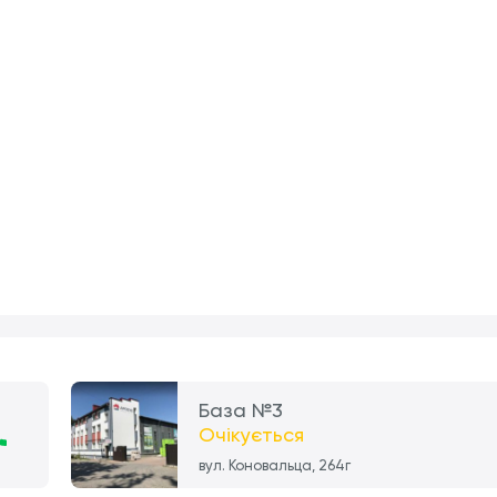
База №3
Очікується
вул. Коновальца, 264г