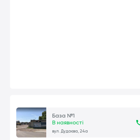
База №1
В наявності
вул. Дудаєва, 24а