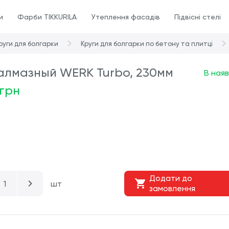
и
Фарби TIKKURILA
Утеплення фасадів
Підвісні стелі
руги для болгарки
Круги для болгарки по бетону та плитці
алмазный WERK Turbo, 230мм
В наяв
 грн
Додати до
шт
замовлення