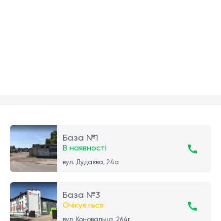
База №1
В наявності
вул. Дудаєва, 24а
База №3
Очікується
вул. Коновальца, 264г