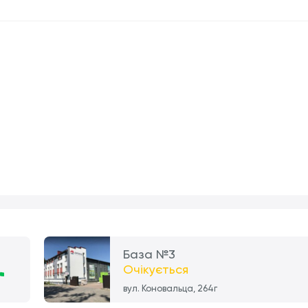
База №3
Очікується
вул. Коновальца, 264г