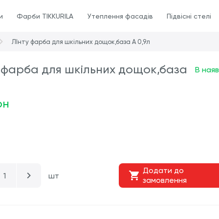
и
Фарби TIKKURILA
Утеплення фасадів
Підвісні стелі
ЛІнту фарба для шкільних дощок,база А 0,9л
 фарба для шкільних дощок,база
В наяв
рн
Додати до
шт
замовлення