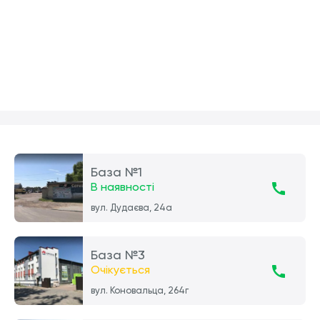
База №1
В наявності
вул. Дудаєва, 24а
База №3
Очікується
вул. Коновальца, 264г