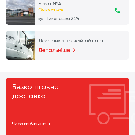
База №4
Очікується
вул. Тименецька 249г
Доставка по всій області
Детальніше
Безкоштовна
доставка
Читати більше