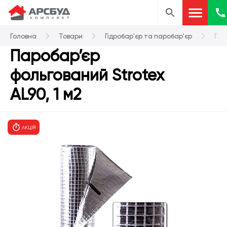
Головна
Товари
Гідробар'єр та паробар'єр
Пар
Паробар’єр
фольгований Strotex
AL90, 1 м2
АКЦІЯ