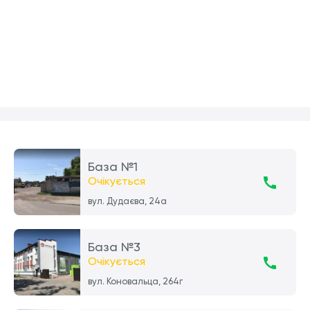
База №1
Очікується
вул. Дудаєва, 24а
База №3
Очікується
вул. Коновальца, 264г