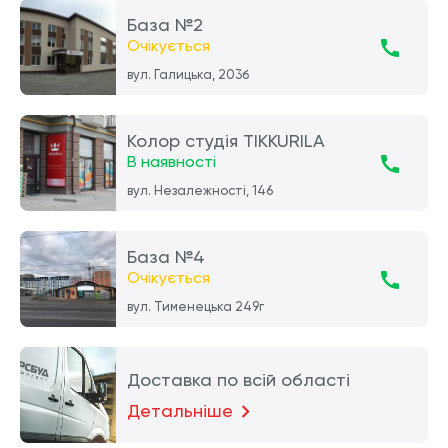
База №2
Очікується
вул. Галицька, 203б
Колор студія TIKKURILA
В наявності
вул. Незалежності, 146
База №4
Очікується
вул. Тименецька 249г
Доставка по всій області
Детальніше