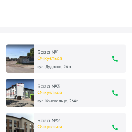
База №1
Очікується
вул. Дудаєва, 24а
База №3
Очікується
вул. Коновальца, 264г
База №2
Очікується