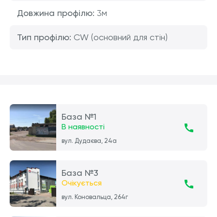
Довжина профілю:
3м
Тип профілю:
CW (основний для стін)
База №1
В наявності
вул. Дудаєва, 24а
База №3
Очікується
вул. Коновальца, 264г