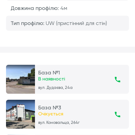
Довжина профілю:
4м
Тип профілю:
UW (пристінний для стін)
База №1
В наявності
вул. Дудаєва, 24а
База №3
Очікується
вул. Коновальца, 264г