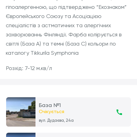
гіпоалергенною, що підтверджено “Екознаком”
Європейського Союзу та Асоціацією
спеціалістів з астматичних та алергічних
захворюваннь Фінляндії. Фарба колірується в
світлі (База А) та темні (База С) кольори по
каталогу Tikkurila Symphonia
Розхід: 7-12 м.кв/л
База №1
Очікується
вул. Дудаєва, 24а