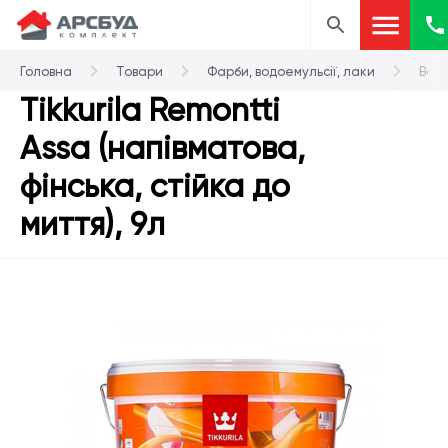
Головна
Товари
Фарби, водоемульсії, лаки
Водо
Tikkurila Remontti
Assa (напівматова,
фінська, стійка до
миття), 9л