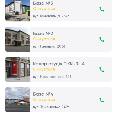
База №3
Очікується
вул. Коновальца, 264г
База №2
Очікується
вул. Галицька, 203б
Колор студія TIKKURILA
Очікується
вул. Незалежності, 146
База №4
Очікується
вул. Тименецька 249г