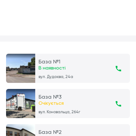
База №1
В наявності
вул. Дудаєва, 24а
База №3
Очікується
вул. Коновальца, 264г
База №2