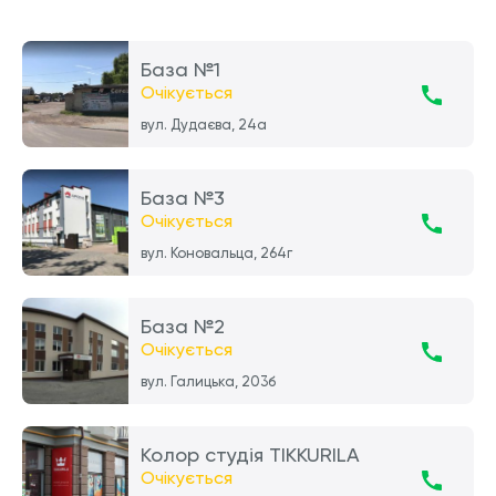
База №1
Очікується
вул. Дудаєва, 24а
База №3
Очікується
вул. Коновальца, 264г
База №2
Очікується
вул. Галицька, 203б
Колор студія TIKKURILA
Очікується