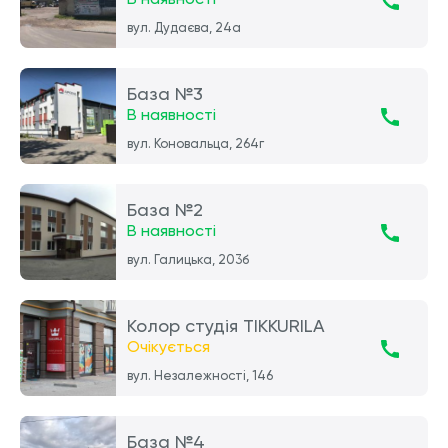
вул. Дудаєва, 24а
База №3
В наявності
вул. Коновальца, 264г
База №2
В наявності
вул. Галицька, 203б
Колор студія TIKKURILA
Очікується
вул. Незалежності, 146
База №4