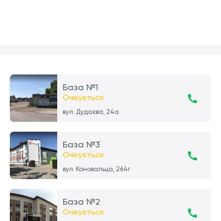
База №1
Очікується
вул. Дудаєва, 24а
База №3
Очікується
вул. Коновальца, 264г
База №2
Очікується