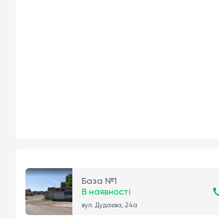
База №1
В наявності
вул. Дудаєва, 24а