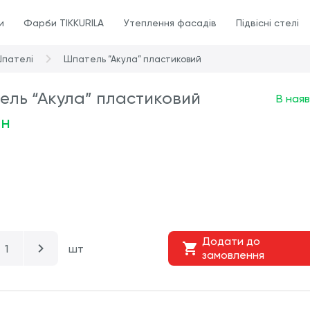
и
Фарби TIKKURILA
Утеплення фасадів
Підвісні стелі
пателі
Шпатель “Акула” пластиковий
ль “Акула” пластиковий
В наяв
рн
Додати до
шт
замовлення