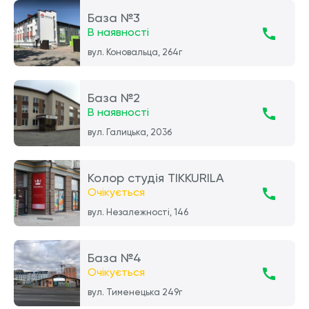
База №3
В наявності
вул. Коновальца, 264г
База №2
В наявності
вул. Галицька, 203б
Колор студія TIKKURILA
Очікується
вул. Незалежності, 146
База №4
Очікується
вул. Тименецька 249г