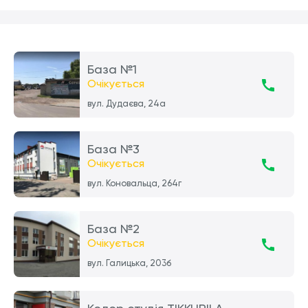
База №1
Очікується
вул. Дудаєва, 24а
База №3
Очікується
вул. Коновальца, 264г
База №2
Очікується
вул. Галицька, 203б