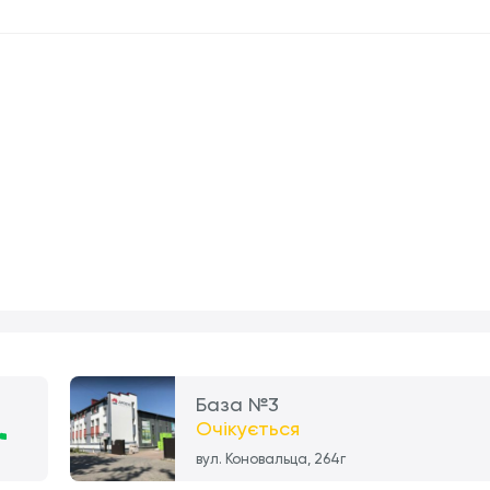
База №3
Очікується
вул. Коновальца, 264г