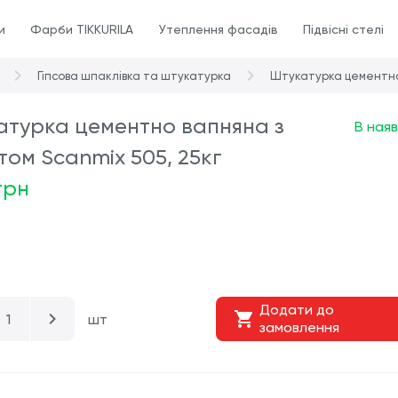
и
Фарби TIKKURILA
Утеплення фасадів
Підвісні стелі
Гіпсова шпаклівка та штукатурка
Штукатурка цементно 
атурка цементно вапняна з
В наяв
том Scanmix 505, 25кг
грн
Додати до
шт
замовлення