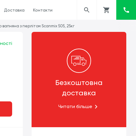
Доставка
Контакти
вапняна з перлітом Scanmix 505, 25кг
ності
Безкоштовна
доставка
Читати більше