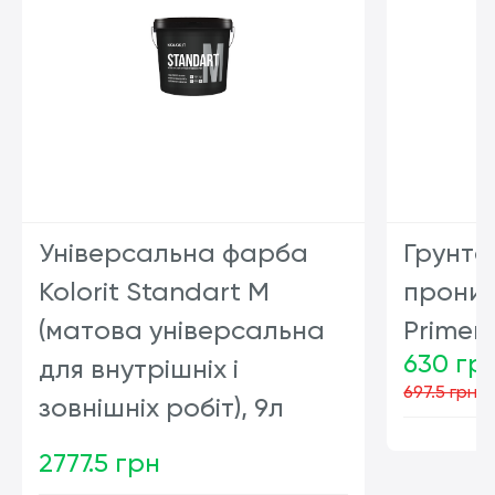
Універсальна фарба
Грунто
Kolorit Standart M
проник
(матова універсальна
Primer,
630 гр
для внутрішніх і
697.5 грн
зовнішніх робіт), 9л
2777.5 грн