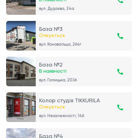
вул. Дудаєва, 24а
База №3
Очікується
вул. Коновальца, 264г
База №2
В наявності
вул. Галицька, 203б
Колор студія TIKKURILA
Очікується
вул. Незалежності, 146
База №4