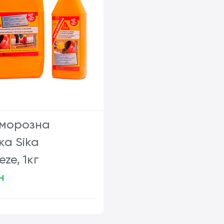
морозна
ка Sika
eze, 1кг
н