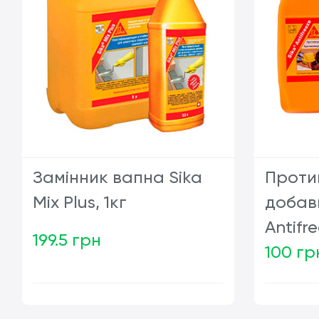
Замінник вапна Sika
Проти
Mix Plus, 1кг
добав
Аntifre
199.5 грн
100 гр