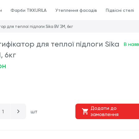
и
Фарби TIKKURILA
Утеплення фасадів
Підвісні стелі
р для теплої підлоги Sika BV 3M, 6кг
ифікатор для теплої підлоги Sika
В наяв
, 6кг
рн
Додати до
шт
замовлення