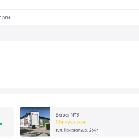
логи
База №3
Очікується
вул. Коновальца, 264г