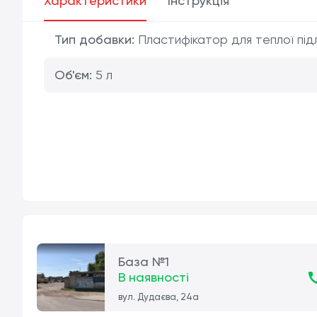
Характеристики
Інструкція
Тип добавки:
Пластифікатор для теплої під
Об'єм:
5 л
База №1
В наявності
вул. Дудаєва, 24а