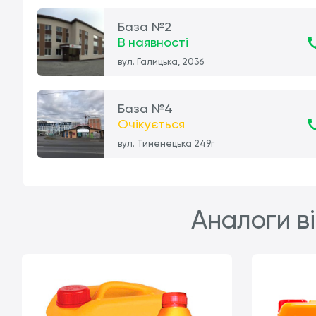
База №2
В наявності
вул. Галицька, 203б
База №4
Очікується
вул. Тименецька 249г
Аналоги ві