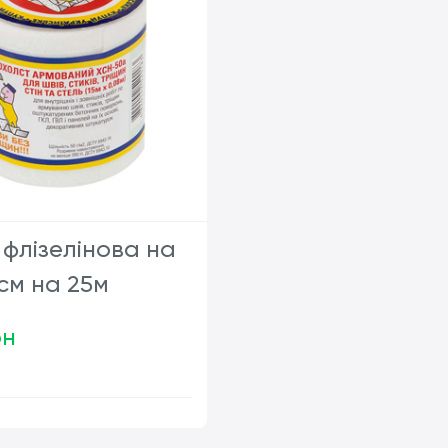
 флізелінова на
см на 25м
рн