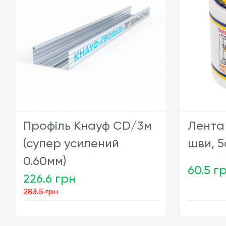
Профіль Кнауф CD/3м
Лента
(супер усилений
шви, 5
0.60мм)
60.5 г
226.6 грн
283.5 грн