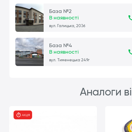
База №2
В наявності
вул. Галицька, 203б
База №4
В наявності
вул. Тименецька 249г
Аналоги ві
АКЦІЯ