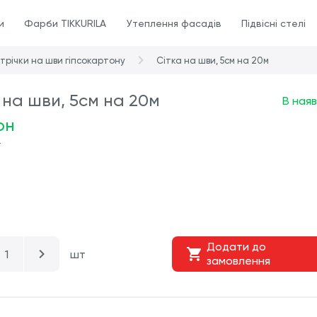
и
Фарби TIKKURILA
Утеплення фасадів
Підвісні стелі
трічки на шви гіпсокартону
Сітка на шви, 5см на 20м
 на шви, 5см на 20м
В наяв
рн
Додати до
шт
замовлення