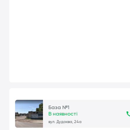
База №1
В наявності
вул. Дудаєва, 24а