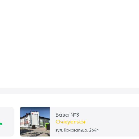
База №3
Очікується
вул. Коновальца, 264г