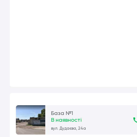
База №1
В наявності
вул. Дудаєва, 24а