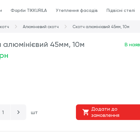
и
Фарби TIKKURILA
Утеплення фасадів
Підвісні стелі
котч
Алюміневий скотч
Скотч алюмінієвий 45мм, 10м
 алюмінієвий 45мм, 10м
В наяв
грн
Додати до
шт
замовлення