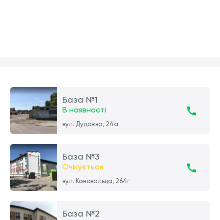
База №1
В наявності
вул. Дудаєва, 24а
База №3
Очікується
вул. Коновальца, 264г
База №2