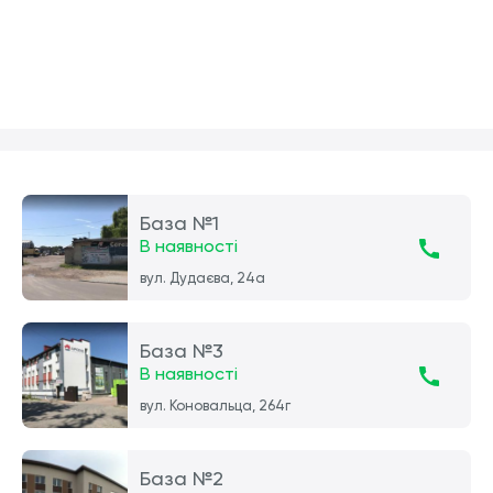
База №1
В наявності
вул. Дудаєва, 24а
База №3
В наявності
вул. Коновальца, 264г
База №2